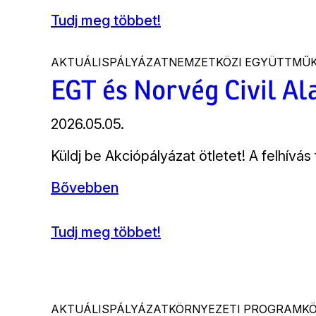
Tudj meg többet!
(Társad
Európában)
AKTUÁLIS
PÁLYÁZAT
NEMZETKÖZI EGYÜTTMŰ
EGT és Norvég Civil Al
2026.05.05.
Bevezető
Küldj be Akciópályázat ötletet! A felhívás
Bővebben
Tudj meg többet!
(EGT
és
Norvég
Civil
Alap)
AKTUÁLIS
PÁLYÁZAT
KÖRNYEZETI PROGRAM
K