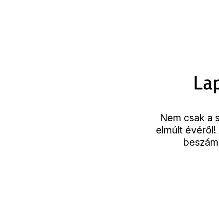
Lap
Nem csak a s
elmúlt évéről
beszámo