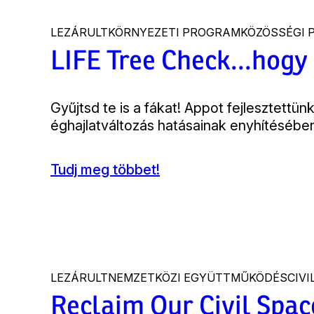
LEZÁRULT
KÖRNYEZETI PROGRAM
KÖZÖSSÉGI
LIFE Tree Check...hogy
Bevezető
Gyűjtsd te is a fákat! Appot fejlesztett
éghajlatváltozás hatásainak enyhítésébe
Tudj meg többet!
(LIFE
Tree
Check...hogy
ne
főjön
meg
a
LEZÁRULT
NEMZETKÖZI EGYÜTTMŰKÖDÉS
CIV
város!)
Reclaim Our Civil Spac