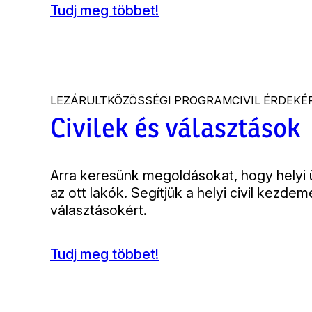
Tudj meg többet!
(Közös
Értékeink
Program)
LEZÁRULT
KÖZÖSSÉGI PROGRAM
CIVIL ÉRDEK
Civilek és választások
Bevezető
Arra keresünk megoldásokat, hogy helyi
az ott lakók. Segítjük a helyi civil kezd
választásokért.
Tudj meg többet!
(Civilek
és
választások)