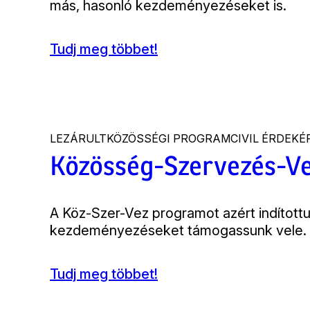
más, hasonló kezdeményezéseket is.
Tudj meg többet!
(Civil
Térkép)
LEZÁRULT
KÖZÖSSÉGI PROGRAM
CIVIL ÉRDEK
Közösség-Szervezés-Ve
Bevezető
A Köz-Szer-Vez programot azért indított
kezdeményezéseket támogassunk vele.
Tudj meg többet!
(Közösség-
Szervezés-
Vezetés)