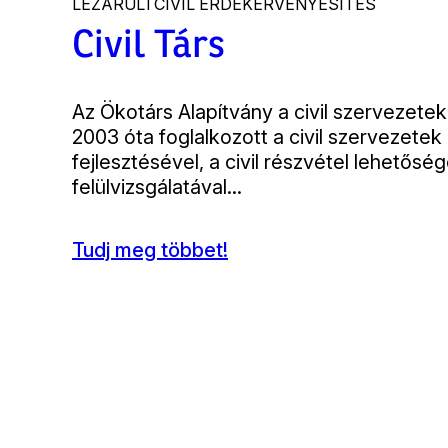
LEZÁRULT
CIVIL ÉRDEKÉRVÉNYESÍTÉS
Civil Társ
Bevezető
Az Ökotárs Alapítvány a civil szervezete
2003 óta foglalkozott a civil szervezete
fejlesztésével, a civil részvétel lehetősé
felülvizsgálatával...
Tudj meg többet!
(Civil
Társ)