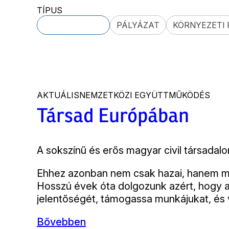
TÍPUS
– BÁRMELYIK –
PÁLYÁZAT
KÖRNYEZETI
AKTUÁLIS
NEMZETKÖZI EGYÜTTMŰKÖDÉS
Társad Európában
Bevezető
A sokszínű és erős magyar civil társadal
Ehhez azonban nem csak hazai, hanem me
Hosszú évek óta dolgozunk azért, hogy az
jelentőségét, támogassa munkájukat, és 
Bővebben