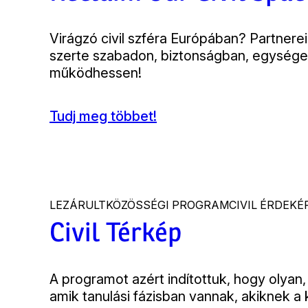
Bevezető
Virágzó civil szféra Európában? Partnerei
szerte szabadon, biztonságban, egységes
működhessen!
Tudj meg többet!
(Reclaim
Our
Civil
Space)
LEZÁRULT
KÖZÖSSÉGI PROGRAM
CIVIL ÉRDEK
Civil Térkép
Bevezető
A programot azért indítottuk, hogy olyan
amik tanulási fázisban vannak, akiknek a