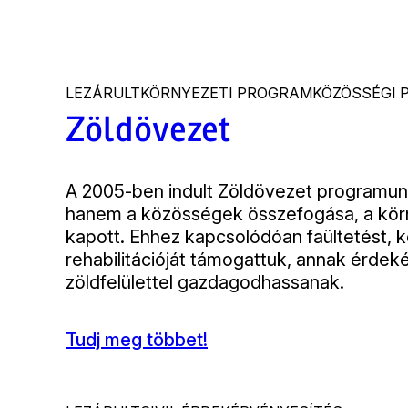
LEZÁRULT
KÖRNYEZETI PROGRAM
KÖZÖSSÉGI
Zöldövezet
Bevezető
A 2005-ben indult Zöldövezet programun
hanem a közösségek összefogása, a körn
kapott. Ehhez kapcsolódóan faültetést, kö
rehabilitációját támogattuk, annak érd
zöldfelülettel gazdagodhassanak.
Tudj meg többet!
(Zöldövezet)