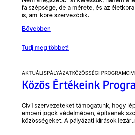
Bevezető
Nem a legszebb fát keressük, hanem a 
fa szépsége, de a mérete, és az életkora
is, ami köré szerveződik.
Bővebben
Tudj meg többet!
(Év
fája
verseny)
AKTUÁLIS
PÁLYÁZAT
KÖZÖSSÉGI PROGRAM
CIV
Közös Értékeink Prog
Bevezető
Civil szervezeteket támogatunk, hogy lép
emberi jogok védelmében, építsenek szol
közösségeket. A pályázati kiírások lezárul