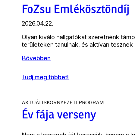
FoZsu Emlékösztöndíj
2026.04.22.
Bevezető
Olyan kiváló hallgatókat szeretnénk tá
területeken tanulnak, és aktívan tesznek
Bővebben
Tudj meg többet!
(FoZsu
Emlékösztöndíj)
AKTUÁLIS
KÖRNYEZETI PROGRAM
Év fája verseny