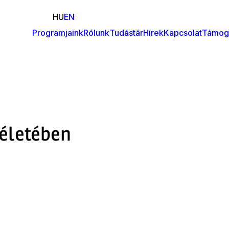
HU
EN
Programjaink
Rólunk
Tudástár
Hírek
Kapcsolat
Támog
Fő
navigáció
 életében