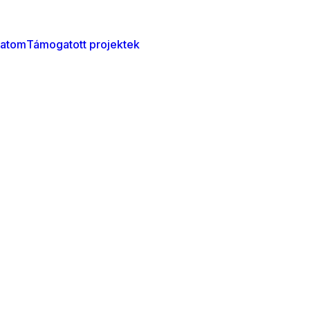
atom
Támogatott projektek