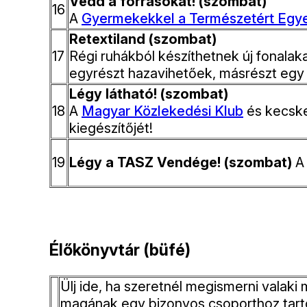
Védd a forrásokat! (szombat)
16
A
Gyermekekkel a Természetért Egye
Retextiland (szombat)
17
Régi ruhákból készíthetnek új fonala
egyrészt hazavihetőek, másrészt egy 
Légy látható! (szombat)
18
A
Magyar Közlekedési Klub
és kecske
kiegészítőjét!
19
Légy a TASZ Vendége! (szombat)
A 
Élőkönyvtár (büfé)
Ülj ide, ha szeretnél megismerni vala
magának egy bizonyos csoporthoz tartozó