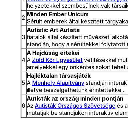
helyzetekkel szembesülnek vak társaik
Minden Ember Unicum
2
Sérült emberek által készített tárgyak
Autistic Art Autista
3
fiatalok által készített művészeti alkot
standján, hogy a sérültekkel folytatot
A Hajdúság értékei
4
A
Zöld Kör Egyesület
vetítésekkel muta
amelyekkel egy önkéntes sokat tehet 
Hajléktalan társasjáték
5
A
Menhely Alapítvány
standján interak
illetve beszélgethetünk érintettekkel.
Autisták az ország minden pontján
6
Az
Autisták Országos Szövetsége
és 
mutatják be standjukon interaktív elem