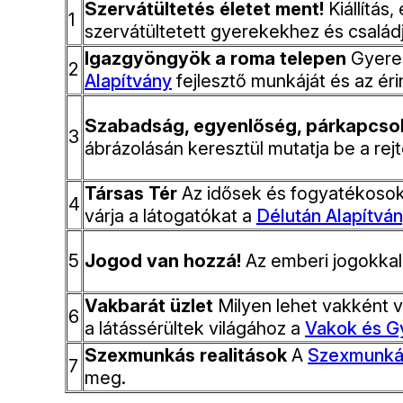
Szervátültetés életet ment!
Kiállítás
1
szervátültetett gyerekekhez és család
Igazgyöngyök a roma telepen
Gyerek
2
Alapítvány
fejlesztő munkáját és az éri
Szabadság, egyenlőség, párkapcso
3
ábrázolásán keresztül mutatja be a rej
Társas Tér
Az idősek és fogyatékosok
4
várja a látogatókat a
Délután Alapítvá
5
Jogod van hozzá!
Az emberi jogokkal 
Vakbarát üzlet
Milyen lehet vakként 
6
a látássérültek világához a
Vakok és G
Szexmunkás realitások
A
Szexmunká
7
meg.