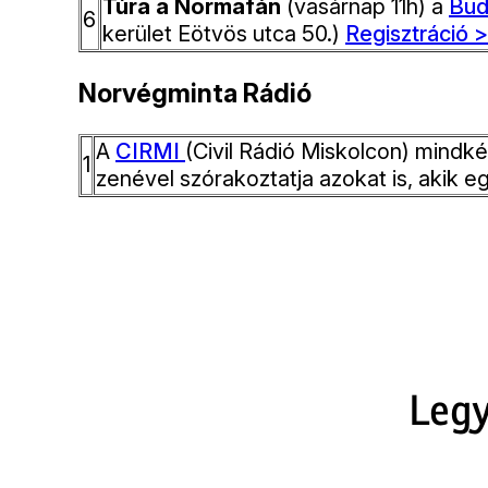
Túra a Normafán
(vasárnap 11h) a
Bud
6
kerület Eötvös utca 50.)
Regisztráció 
Norvégminta Rádió
A
CIRMI
(Civil Rádió Miskolcon) mindké
1
zenével szórakoztatja azokat is, akik e
Legy