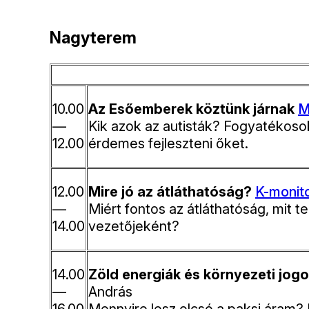
Nagyterem
10.00
Az Esőemberek köztünk járnak
M
—
Kik azok az autisták? Fogyatékosok
12.00
érdemes fejleszteni őket.
12.00
Mire jó az átláthatóság?
K-monit
—
Miért fontos az átláthatóság, mit 
14.00
vezetőjeként?
14.00
Zöld energiák és környezeti jog
—
András