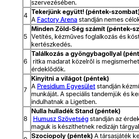
szervezésében.
Tekerjünk együtt! (péntek-szombat
4
A
Factory Arena
standján nemes céloké
Minden Zöld-Ség számít (péntek-
5
Vetítés, kézműves foglalkozás és kóst
kertészkedés.
Találkozás a gyöngybagollyal (pén
6
ritka madarat közelről is megismerhe
érdeklődők.
Kinyitni a világot (péntek)
​A
Presidium Egyesület
standján kézmű
7
munkáját. A speciális tandemjük és k
indulhatnak a Ligetben.
Nulla hulladék Stand (péntek)
8
Humusz Szövetség
standján az érdek
maguk is készíthetnek redizájn tárgya
Szociopoly (péntek)
A társasjáték ke