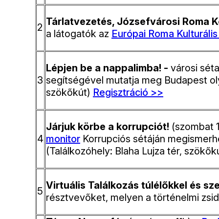
Tárlatvezetés, Józsefvárosi Roma K
2
a látogatók az
Európai Roma Kulturális
Lépjen be a nappalimba! -
városi sét
3
segítségével mutatja meg Budapest oly
szökőkút)
Regisztráció >>
Járjuk körbe a korrupciót!
(szombat 13
4
monitor
Korrupciós sétáján megismerhe
(Találkozóhely: Blaha Lujza tér, szökők
Virtuális Találkozás túlélőkkel és s
5
résztvevőket, melyen a történelmi zsid