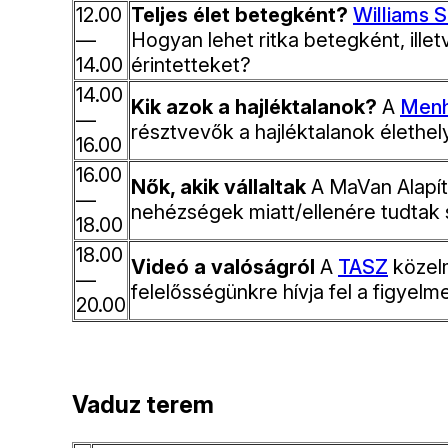
12.00
Teljes élet betegként?
Williams 
—
Hogyan lehet ritka betegként, illet
14.00
érintetteket?
14.00
Kik azok a hajléktalanok?
A
Menh
—
résztvevők a hajléktalanok élethely
16.00
16.00
Nők, akik vállaltak
A MaVan Alapít
—
nehézségek miatt/ellenére tudtak 
18.00
18.00
Videó a valóságról
A
TASZ
közelm
—
felelősségünkre hívja fel a figyel
20.00
Vaduz terem