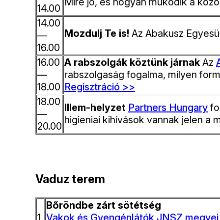
Mire jó, és hogyan működik a közö
14.00
14.00
Mozdulj Te is!
Az Abakusz Egyesül
—
16.00
16.00
A rabszolgák köztünk járnak
Az
—
rabszolgaság fogalma, milyen formá
18.00
Regisztráció >>
18.00
Illem-helyzet
Partners Hungary
fo
—
higieniai kihívások vannak jelen 
20.00
Vaduz terem
Bőröndbe zárt sötétség
1
Vakok és Gyengénlátók JNSZ megyei