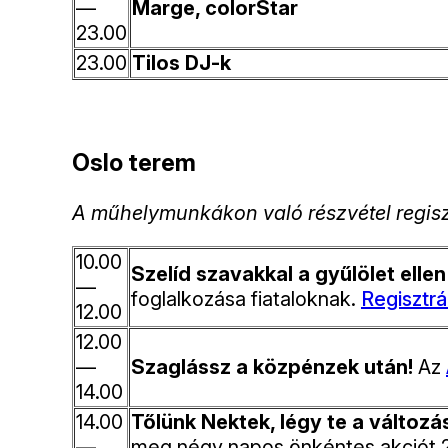
—
Marge, colorStar
23.00
23.00
Tilos DJ-k
Oslo terem
A műhelymunkákon való részvétel regisztrá
10.00
Szelíd szavakkal a gyűlölet ellen
—
foglalkozása fiataloknak.
Regisztr
12.00
12.00
—
Szaglássz a közpénzek után!
Az
14.00
14.00
Tőlünk Nektek, légy te a változ
—
meg négy napos önkéntes akciót 20 