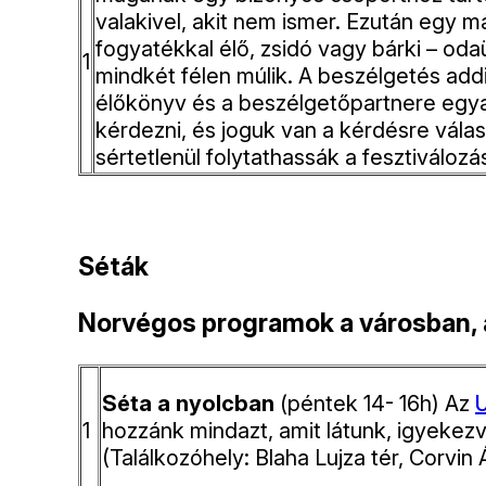
valakivel, akit nem ismer. Ezután egy m
fogyatékkal élő, zsidó vagy bárki – oda
1
mindkét félen múlik. A beszélgetés add
élőkönyv és a beszélgetőpartnere egyar
kérdezni, és joguk van a kérdésre válasz
sértetlenül folytathassák a fesztiválozá
Séták
Norvégos programok a városban, 
Séta a nyolcban
(péntek 14- 16h) Az
U
1
hozzánk mindazt, amit látunk, igyekez
(Találkozóhely: Blaha Lujza tér, Corvin 