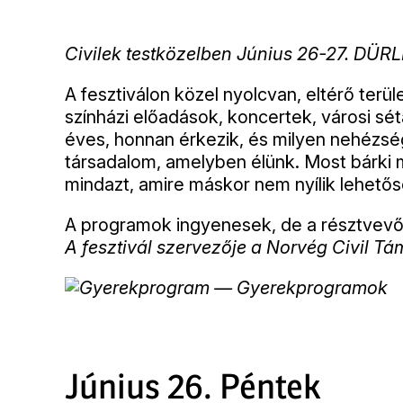
Civilek testközelben Június 26-27. DÜRLI
A fesztiválon közel nyolcvan, eltérő ter
színházi előadások, koncertek, városi sét
éves, honnan érkezik, és milyen nehézség
társadalom, amelyben élünk. Most bárki me
mindazt, amire máskor nem nyílik lehetősé
A programok ingyenesek, de a résztvevő 
A fesztivál szervezője a Norvég Civil T
— Gyerekprogramok
Június 26. Péntek