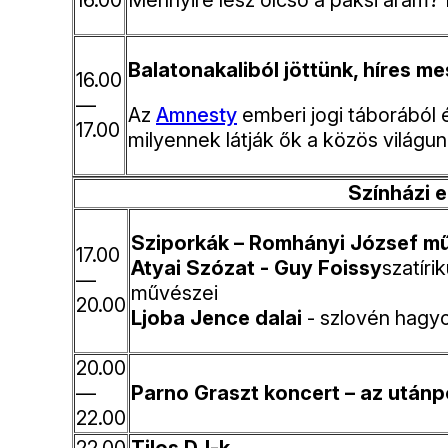
16.00
Mennyire lesz olcsó a paksi áram? É
Balatonakaliból jöttünk, híres m
16.00
—
Az
Amnesty
emberi jogi táborából 
17.00
milyennek látják ők a közös világun
Színházi 
Sziporkák – Romhányi József m
17.00
Atyai Szózat - Guy Foissy
szatíri
—
művészei
20.00
Ljoba Jence dalai
- szlovén hagy
20.00
—
Parno Graszt koncert – az utánp
22.00