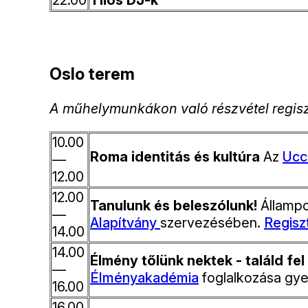
22.00
Tilos DJ-k
Oslo terem
A műhelymunkákon való részvétel regisztrá
10.00
Roma identitás és kultúra
Az
Ucc
—
12.00
12.00
Tanulunk és beleszólunk!
Állampo
—
Alapítvány
szervezésében.
Regisz
14.00
14.00
Élmény tőlünk nektek - találd fe
—
Élményakadémia
foglalkozása gy
16.00
16.00