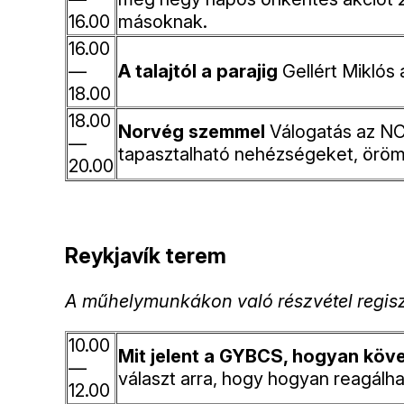
16.00
másoknak.
16.00
—
A talajtól a parajig
Gellért Miklós
18.00
18.00
Norvég szemmel
Válogatás az NCT
—
tapasztalható nehézségeket, örö
20.00
Reykjavík terem
A műhelymunkákon való részvétel regisztrá
10.00
Mit jelent a GYBCS, hogyan köve
—
választ arra, hogy hogyan reagál
12.00