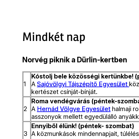
Mindkét nap
Norvég piknik a Dürlin-kertben
Kóstolj bele közösségi kertünkbe!
1
A
Sajóvölgyi Tájszépítő Egyesület
köz
kertészet csínját-bínját.
Roma vendégvárás (péntek-szomba
2
A
Hernád Völgye Egyesület
halmaji r
asszonyok mellett egyedülálló anyákka
Ennyiből élünk! (péntek- szombat)
3
A közmunkások mindennapjait, túlélés