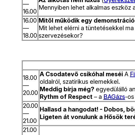
—
Mennyiben lehet alkalmas eszköz 
16.00
16.00
Mitől működik egy demonstráci
—
Mit lehet elérni a tüntetésekkel 
18.00
szervezésekor?
A Csodatevő csikóhal meséi
A
F
18.00
oldalról, szatirikus elemekkel.
—
Meddig bírja még?
egyedülálló a
20.00
Rythm of Respect
– a
BAGázs
-os
20.00
Hallasd a hangodat! - Dobos, bö
—
Ligeten át vonulunk a Hősök teré
21.00
21.00