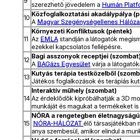
9
szerezhető jövedelem a
Humán Platf
Közfoglalkoztatási akadálypálya (p
10
A
Magyar Szegénységellenes Hálóza
Környezeti Konfliktusok (péntek)
11
Az
EMLA
standján a látogatók megism
ezekkel kapcsolatos fellépésre.
Bagi asszonyok receptjei (szomba
12
A
BAGázs Egyesület
várja a látogató
Kutyás terápia testközelből (szomb
13
Játékos foglalkozások és terápiás ku
Interaktív műhely (szombat)
14
Az érdeklődők kipróbálhatják a 3D m
munkáját és magukat a termékeket is 
NÓRA a rengetegben életnagyságú 
15
NÓRA-HÁLÓZAT
élő társasjátékban
anya szembesül, amikor elindul a munk