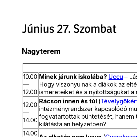
Június 27. Szombat
Nagyterem
10.00
Minek járunk iskolába?
Uccu
– Lá
—
Hogy viszonyulnak a diákok az elté
12.00
ismereteiket és a nyitottságukat a 
Rácson innen és túl
(
Tévelygőkért
12.00
intézményrendszer kapcsolódó munka
—
fogvatartottak büntetését, hanem t
14.00
kilátástalan helyzetben?
14.00
Az alkotás nem luxus
(
Gyereksze