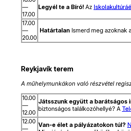
—
Legyél te a Bíró!
Az
Iskolakultúrá
17.00
17.00
—
Határtalan
Ismerd meg azoknak a 
20.00
Reykjavík terem
A műhelymunkákon való részvétel regisztrá
10.00
Játsszunk együtt a barátságos i
—
biztonságos találkozóhellyé? A
Tel
12.00
12.00
Van-e élet a pályázatokon túl?
N
—