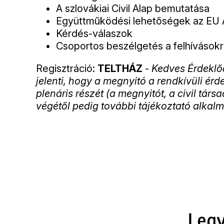
A szlovákiai Civil Alap bemutatása
Együttműködési lehetőségek az EU 
Kérdés-válaszok
Csoportos beszélgetés a felhívásokr
Regisztráció:
TELTHÁZ
-
Kedves Érdeklőd
jelenti, hogy a megnyitó a rendkívüli ér
plenáris részét (a megnyitót, a civil tár
végétől pedig további tájékoztató alkal
Legy