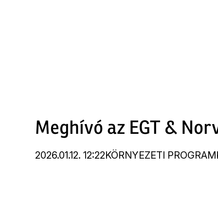
Ugrás
a
tartalomra
Meghívó az EGT & Norv
2026.01.12. 12:22
TÉMÁK
KÖRNYEZETI PROGRAM