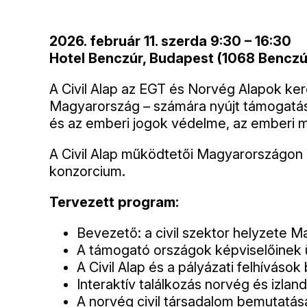
Tartalom
2026. február 11. szerda 9:30 – 16:30
Hotel Benczúr, Budapest (1068 Benczúr
A Civil Alap az EGT és Norvég Alapok ker
Magyarország – számára nyújt támogatást.
és az emberi jogok védelme, az emberi 
A Civil Alap működtetői Magyarországon 
konzorcium.
Tervezett program:
Bevezető: a civil szektor helyzete M
A támogató országok képviselőinek ü
A Civil Alap és a pályázati felhíváso
Interaktív találkozás norvég és izlan
A norvég civil társadalom bemutatás