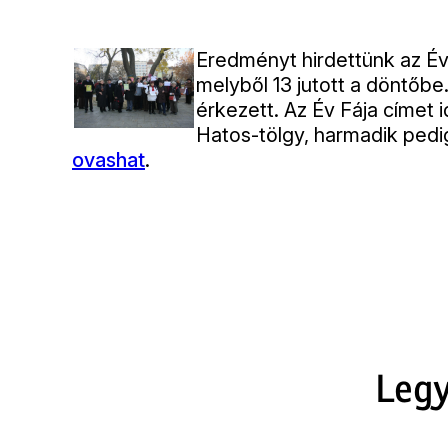
Eredményt hirdettünk az Év 
melyből 13 jutott a döntőb
érkezett. Az Év Fája címet i
Hatos-tölgy, harmadik pedi
ovashat
.
Legy