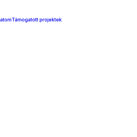
atom
Támogatott projektek