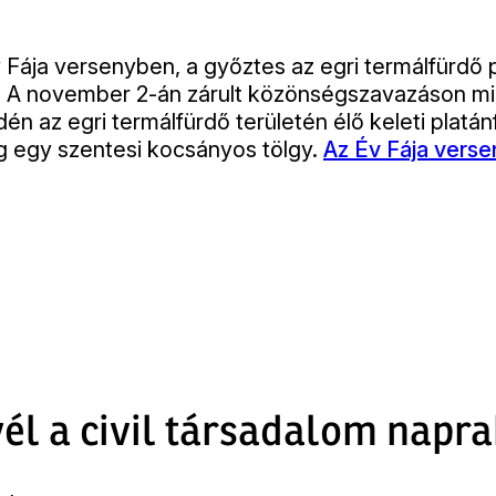
Fája versenyben, a győztes az egri termálfürdő pla
e. A november 2-án zárult közönségszavazáson m
dén az egri termálfürdő területén élő keleti platán
g egy szentesi kocsányos tölgy.
Az Év Fája versen
él a civil társadalom napra