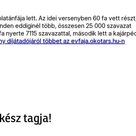
tánfája lett. Az idei versenyben 60 fa vett részt
inden eddiginél több, összesen 25 000 szavazat
fa nyerte 7115 szavazattal, második lett a kajárpéc
y díjátadójáról többet az evfaja.okotars.hu-n
kész tagja!