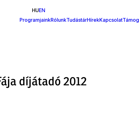
HU
EN
Programjaink
Rólunk
Tudástár
Hírek
Kapcsolat
Támog
Fő
navigáció
Fája díjátadó 2012