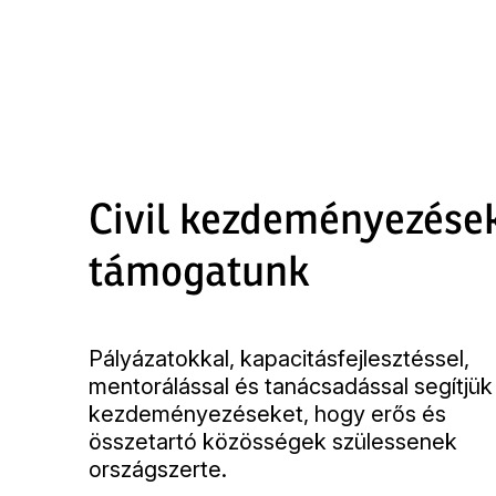
Skip
to
main
content
Civil kezdeményezése
támogatunk
Pályázatokkal, kapacitásfejlesztéssel,
mentorálással és tanácsadással segítjük a
kezdeményezéseket, hogy erős és
összetartó közösségek szülessenek
országszerte.