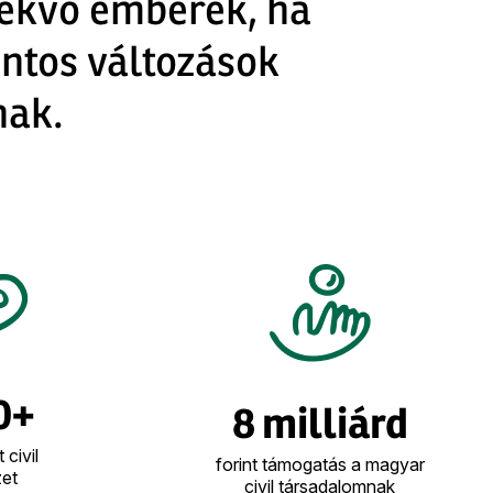
lekvő emberek, ha
ontos változások
nak.
0+
8 milliárd
 civil
forint támogatás a magyar
et
civil társadalomnak