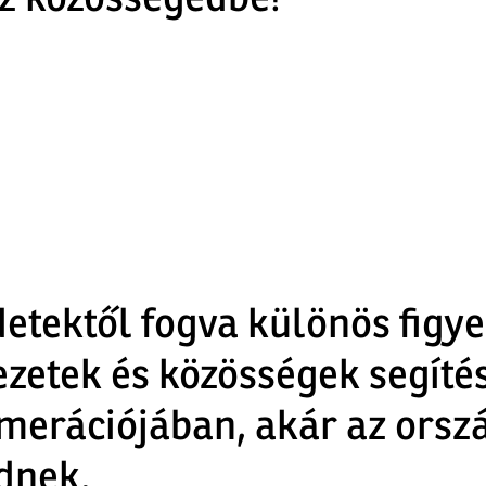
zz közösségedbe!
etektől fogva különös figyel
zetek és közösségek segítés
merációjában, akár az orszá
dnek.