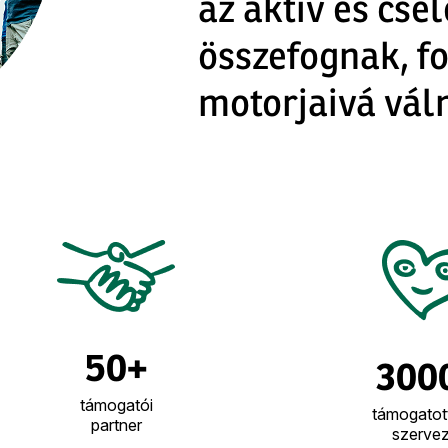
az aktív és cse
összefognak, f
motorjaivá vál
50+
300
támogatói
támogatott
partner
szervez