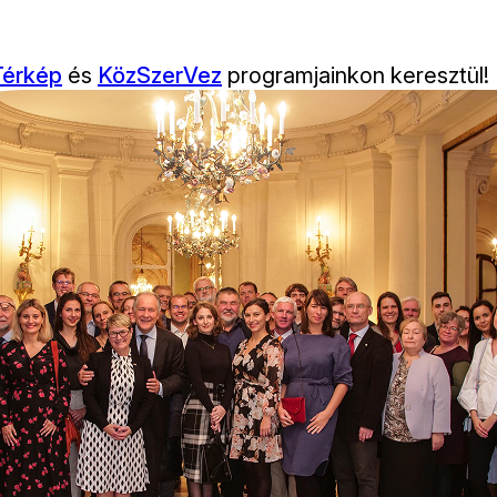
 Térkép
és
KözSzerVez
programjainkon keresztül!