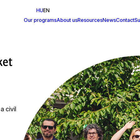
HU
EN
Our programs
About us
Resources
News
Contact
Su
Fő
navigáció
ket
 civil