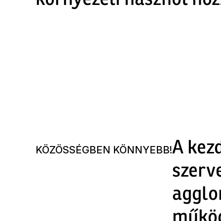
környezeti hasznot ho
A kezd
KÖZÖSSÉGBEN KÖNNYEBB!
szerve
agglo
műkö