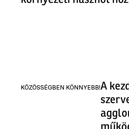
környezeti hasznot ho
A kezd
KÖZÖSSÉGBEN KÖNNYEBB!
szerve
agglo
műkö