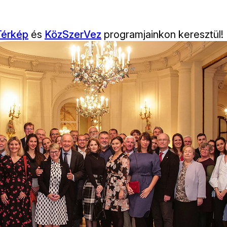
 Térkép
és
KözSzerVez
programjainkon keresztül!