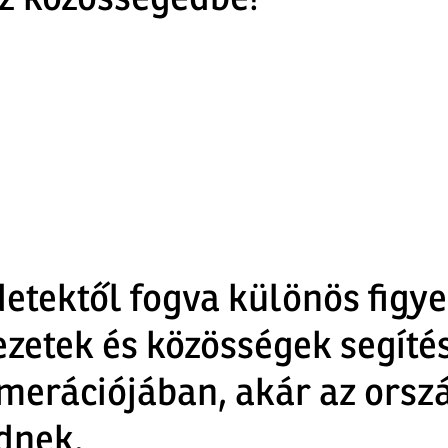
zz közösségedbe!
etektől fogva különös figyel
zetek és közösségek segítés
merációjában, akár az orszá
dnek.