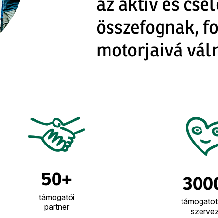
az aktív és cse
összefognak, f
motorjaivá vál
50+
300
támogatói
támogatott
partner
szervez