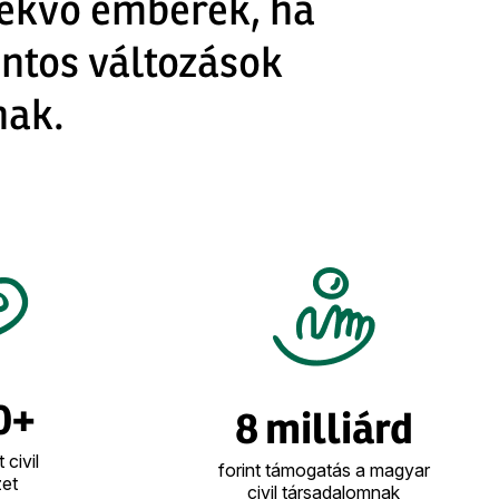
lekvő emberek, ha
ontos változások
nak.
0+
8 milliárd
 civil
forint támogatás a magyar
et
civil társadalomnak