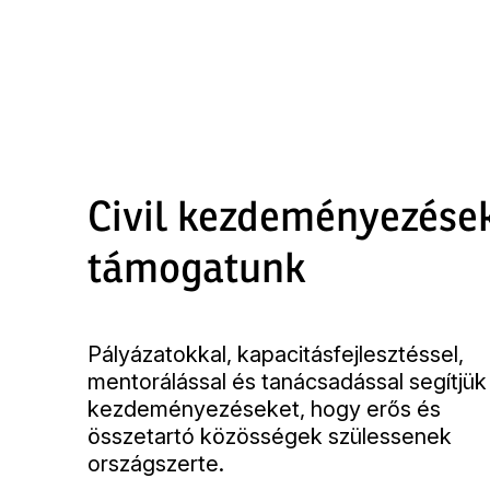
Skip
to
main
content
Civil kezdeményezése
támogatunk
Pályázatokkal, kapacitásfejlesztéssel,
mentorálással és tanácsadással segítjük a
kezdeményezéseket, hogy erős és
összetartó közösségek szülessenek
országszerte.