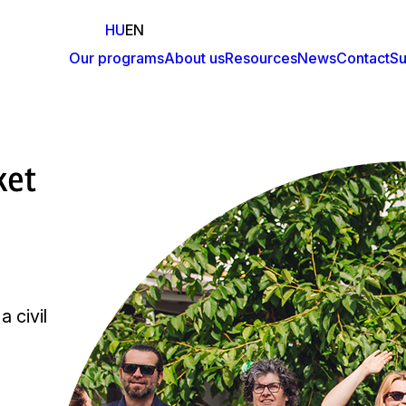
HU
EN
Our programs
About us
Resources
News
Contact
Su
Fő
navigáció
ket
 civil